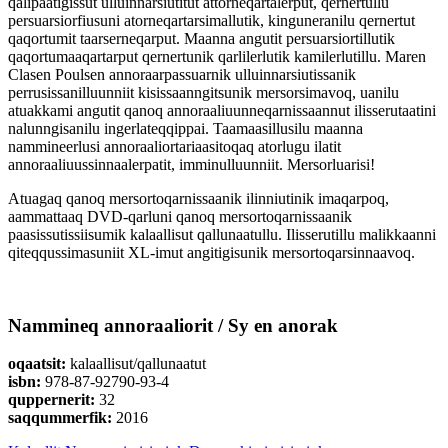
qalipaatigissut ulluinnarsiutitut attorneqartalerput, qernertullu
persuarsiorfiusuni atorneqartarsimallutik, kinguneranilu qernertut
qaqortumit taarserneqarput. Maanna angutit persuarsiortillutik
qaqortumaaqartarput qernertunik qarlilerlutik kamilerlutillu. Maren
Clasen Poulsen annoraarpassuarnik ulluinnarsiutissanik
perrusissanilluunniit kisissaanngitsunik mersorsimavoq, uanilu
atuakkami angutit qanoq annoraaliuunneqarnissaannut ilisserutaatini
nalunngisanilu ingerlateqqippai. Taamaasillusilu maanna
nammineerlusi annoraaliortariaasitoqaq atorlugu ilatit
annoraaliuussinnaalerpatit, imminulluunniit. Mersorluarisi!
Atuagaq qanoq mersortoqarnissaanik ilinniutinik imaqarpoq,
aammattaaq DVD-qarluni qanoq mersortoqarnissaanik
paasissutissiisumik kalaallisut qallunaatullu. Ilisserutillu malikkaanni
qiteqqussimasuniit XL-imut angitigisunik mersortoqarsinnaavoq.
Nammineq annoraaliorit / Sy en anorak
oqaatsit:
kalaallisut/qallunaatut
isbn:
978-87-92790-93-4
quppernerit:
32
saqqummerfik:
2016