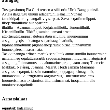
atuagaq
Tusagassiortoq Pia Christensen assiliisorlu Ulrik Bang panitsik
Aviaja ilagalugu ukiuni arlaqartuni Kalaallit Nunaat
tamakkipajaarlugu angallavigisarpaat. Savaateqarfimmiipput,
illoqarfinniillutik nunaqarfinni
illutillu – Avannaaniipput, Kujataaniillutik, Tunumiillutik
Kitaaniillutillu. Tikiffigisaminni tamani arnat
attortissutigisarpaat alutorsaatigisarlugillu, inuunerminni
assigiinngeqisunik atugassaqartitaagaluarlutik,
tupinnaannartumik piginnaaneqarlutik pitsaalluinnartumik
inuuneqalersinnaasarmata.
Taakkunannga arfineq marluk sapiillutik ammasumillu inuunerminni
namminneq oqaluttuassartik saqqummiuppaat. Inuunermi atugarisat
assigiinngilluinnartuusut oqaluttuarineqarput, taamaattoq Therecie,
Makkak, Najâraq, Juaanna, Maarat, Heidi aamma Marianne
assigiissuteqarput, tassalu nammineq toqqagaqarsimagamik,
ullumikkullu killiffigisartik anguniarlugu sulerulussimallutik.
Inuunerisimasartik siunissartillu ilisimaaraat, inoqatiminnullu
tunniussassaqarlutik.
Arnatsialaat
oqaatsit:
kalaallisut