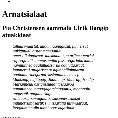
Arnatsialaat
Pia Christensen aammalu Ulrik Bangip
atuakkiaat
tulluusimaartut, imaannaanngitsut, pinnersut
nukittuullu. arnat taamaattut
amerlalluinnarput. taakkunannga arfineq marluk
sapeeqalutik ammasumillu pissuseqarlutik inuttut
namminneq oqaluttuassartik oqaluttuaraat.
inuunermi atugarisat assigiinngilluinnartut
oqaluttuarineqarput, kisiannili thereciep,
Makkaap, najâqqap, Juaannap, Maarap, Heidip
Mariannellu assigiissutaat tassaavoq
namminneq toqqagaqarsimagamik, maannalu
angusatik anguniarlugit
suliaqartarsimaqalutik. siusinnerusukkut
inuunerisimasartik siunissartillu ilisimaaraat,
inoqatiminnullu tunniussassaqarlutik.