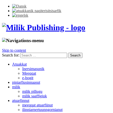
Skip to content
Search for:
Atuakkat
Inersimasunik
Meeqqat
e-bogit
piniarfiusinnaasut
milik
milik pillugu
milik saaffigiuk
atuarfinnut
meeqqat atuarfiinut
ilinniarnertuunngornianut