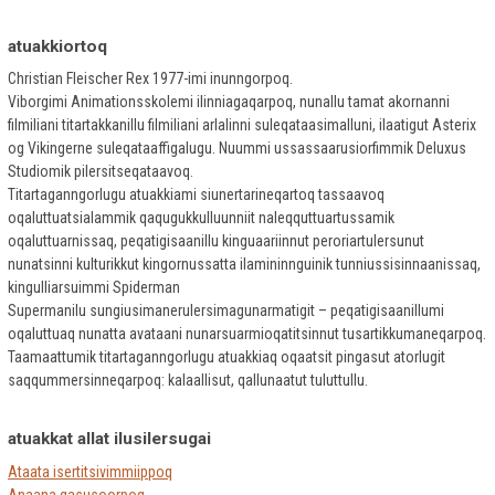
atuakkiortoq
Christian Fleischer Rex 1977-imi inunngorpoq.
Viborgimi Animationsskolemi ilinniagaqarpoq, nunallu tamat akornanni
filmiliani titartakkanillu filmiliani arlalinni suleqataasimalluni, ilaatigut Asterix
og Vikingerne suleqataaffigalugu. Nuummi ussassaarusiorfimmik Deluxus
Studiomik pilersitseqataavoq.
Titartaganngorlugu atuakkiami siunertarineqartoq tassaavoq
oqaluttuatsialammik qaqugukkulluunniit naleqquttuartussamik
oqaluttuarnissaq, peqatigisaanillu kinguaariinnut peroriartulersunut
nunatsinni kulturikkut kingornussatta ilamininnguinik tunniussisinnaanissaq,
kingulliarsuimmi Spiderman
Supermanilu sungiusimanerulersimagunarmatigit – peqatigisaanillumi
oqaluttuaq nunatta avataani nunarsuarmioqatitsinnut tusartikkumaneqarpoq.
Taamaattumik titartaganngorlugu atuakkiaq oqaatsit pingasut atorlugit
saqqummersinneqarpoq: kalaallisut, qallunaatut tuluttullu.
atuakkat allat ilusilersugai
Ataata isertitsivimmiippoq
Anaana qasusoorpoq