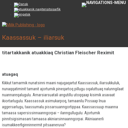
skip to content
Kaassassuk – iliarsuk
titartakkanik atuakkiaq Christian Fleischer Reximit
atuagaq
Kikkut tamarmik nunatsinni maani najugaqartut Kaassassuk, iliarsukkuluk,
nunaqqatiminit tamanit ajortumik pineqartoq pillugu oqaluttuaq nalunngilaat
nuannareqalugulu. Arnarsiarsuatali angutillu utoqqaap kisimik asavaat
ikiortarlugulu. Kaassassuk asimukarpoq, tamaanilu Pissaap Inua
aggersarlugu, taassumalu pissarsuanngortippaa. Kaassassuup maanna
tamaasa sapersissinnaanngorpai – ilanngullugulu: Ajortumik
pinnitsigisimasani tamaasa akiniarsinnaanngorpai. Akiniaanerli
isumakkeerfiginninnermit pitsaaneruva?